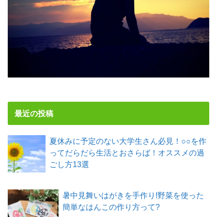
最近の投稿
夏休みに予定のない大学生さん必見！○○を作
ってだらだら生活とおさらば！オススメの過
ごし方13選
暑中見舞いはがきを手作り!野菜を使った
簡単なはんこの作り方って?