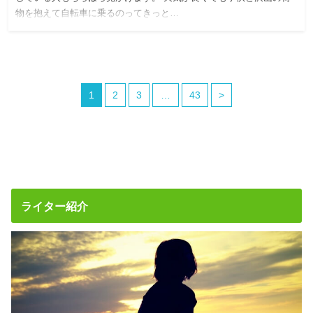
物を抱えて自転車に乗るのってきっと…
1
2
3
…
43
>
ライター紹介