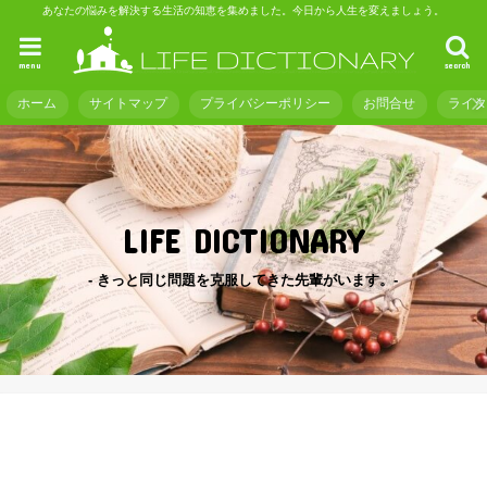
あなたの悩みを解決する生活の知恵を集めました。今日から人生を変えましょう。
menu
search
ホーム
サイトマップ
プライバシーポリシー
お問合せ
ライ
LIFE DICTIONARY
- きっと同じ問題を克服してきた先輩がいます。-