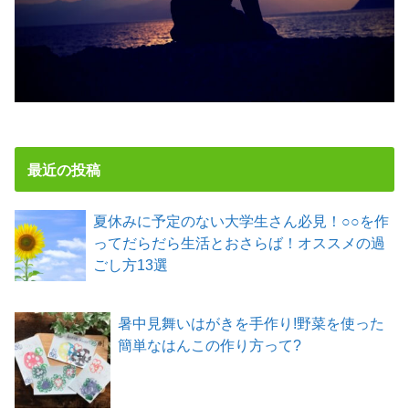
最近の投稿
夏休みに予定のない大学生さん必見！○○を作
ってだらだら生活とおさらば！オススメの過
ごし方13選
暑中見舞いはがきを手作り!野菜を使った
簡単なはんこの作り方って?