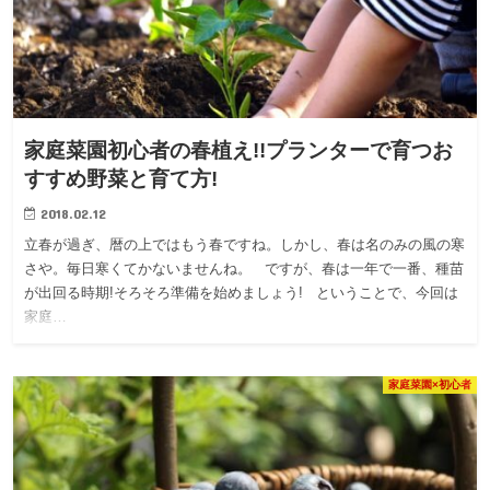
家庭菜園初心者の春植え!!プランターで育つお
すすめ野菜と育て方!
2018.02.12
立春が過ぎ、暦の上ではもう春ですね。しかし、春は名のみの風の寒
さや。毎日寒くてかないませんね。 ですが、春は一年で一番、種苗
が出回る時期!そろそろ準備を始めましょう! ということで、今回は
家庭…
家庭菜園×初心者