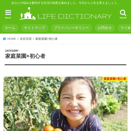
あなたの悩みを解決する生活の知恵を集めました。今日から人生を変えましょう。
menu
search
ホーム
サイトマップ
プライバシーポリシー
お問合せ
ライ
HOME
家庭菜園
家庭菜園×初心者
家庭菜園×初心者
家庭菜園×初心者