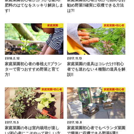
肥料のはてなをスッキリ解決しま
勧め野菜!!確実に収穫できる方法
す!
は?!
家庭菜園
家庭菜園×初心者
2018.2.12
2017.11.13
家庭菜園初心者の春植え!!プラン
家庭菜園の道具はコレだけ!!初心
ターで育つおすすめ野菜と育て
者でも迷わない４種類の道具を解
方!
説!!
家庭菜園×初心者
家庭菜園×初心者
2017.11.5
2017.10.8
家庭菜園の冬は室内栽培が楽し
家庭菜園初心者でもベランダ菜園
い!初心者にこそやって欲しい方
で簡単に収穫できる野菜6選!!