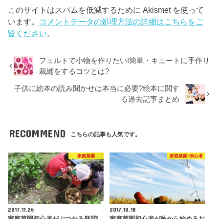
このサイトはスパムを低減するために Akismet を使って
います。
コメントデータの処理方法の詳細はこちらをご
覧ください
。
フェルトで小物を作りたい!簡単・キュートに手作り
裁縫をするコツとは?
子供に絵本の読み聞かせは本当に必要?絵本に関す
る過去記事まとめ
RECOMMEND
こちらの記事も人気です。
家庭菜園
家庭菜園×初心者
2017.11.26
2017.10.18
家庭菜園初心者がぶつかる疑問!
家庭菜園初心者が秋から始めるお