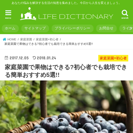
あなたの悩みを解決する生活の知恵を集めました。今日から人生を変えましょう。
menu
search
ホーム
サイトマップ
プライバシーポリシー
お問合せ
ライ
HOME
家庭菜園
家庭菜園×初心者
家庭菜園で果物はできる?初心者でも栽培できる簡単おすすめ5選!!
2017.12.05
2018.01.24
家庭菜園×初心者
家庭菜園で果物はできる?初心者でも栽培でき
る簡単おすすめ5選!!