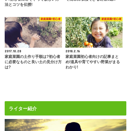
法とコツを伝授!
家庭菜園×初心者
家庭菜園×初心者
2017.10.28
2018.2.16
家庭菜園の土作り手順は?初心者
家庭菜園初心者向けの記事まと
に必要なものと良い土の見分け方
め!道具や育てやすい野菜がまる
は?
わかり!
ライター紹介