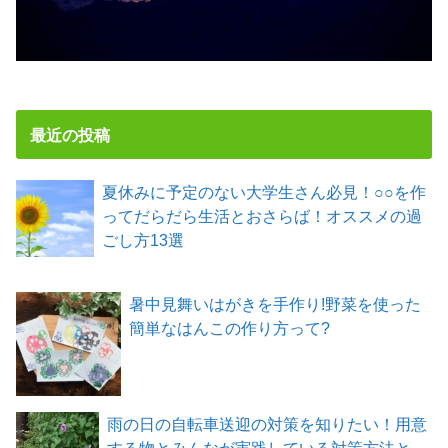
最近の投稿
夏休みに予定のない大学生さん必見！○○を作
ってだらだら生活とおさらば！オススメの過
ごし方13選
暑中見舞いはがきを手作り!野菜を使った
簡単なはんこの作り方って?
雨の日の自転車送迎の対策を知りたい！用意
する物とみんなが実践している対策方法と