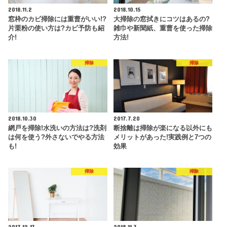
2018.11.2
2018.10.15
窓枠のカビ掃除には重曹がいい!?
大掃除の窓拭きにコツはあるの?
片栗粉の使い方は?カビ予防も紹
雑巾や新聞紙、重曹を使った掃除
介!
方法!
掃除
掃除
2018.10.30
2017.7.20
網戸を掃除!水洗いの方法は?洗剤
断捨離は掃除が楽になる以外にも
は何を使う?外さないでやる方法
メリットがあった!実践例と7つの
も!
効果
掃除
掃除
2017.12.13
2018.11.3