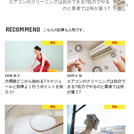
エアコンのクリーニングは自分できる?自力でやる
のと業者では何が違う?
RECOMMEND
こちらの記事も人気です。
掃除
掃除
2018.10.5
2019.5.10
大掃除どこから始める?スケジュ
エアコンのクリーニングは自分で
ールと効率よく行うポイントを知
きる?自力でやるのと業者では何
ろう!
が違う?
掃除
掃除