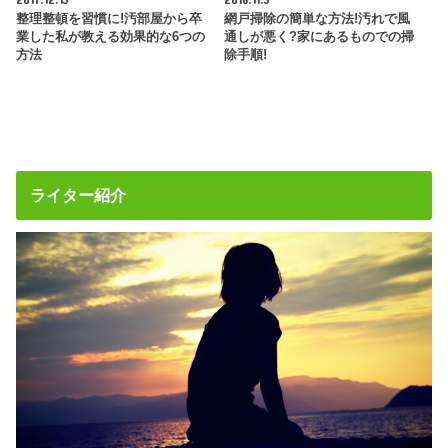
整理整頓を習慣に!汚部屋から卒
網戸掃除の簡単な方法!汚れで風
業した私が教える効果的な6つの
通しが悪く?家にあるものでの掃
方法
除手順!
ライター紹介