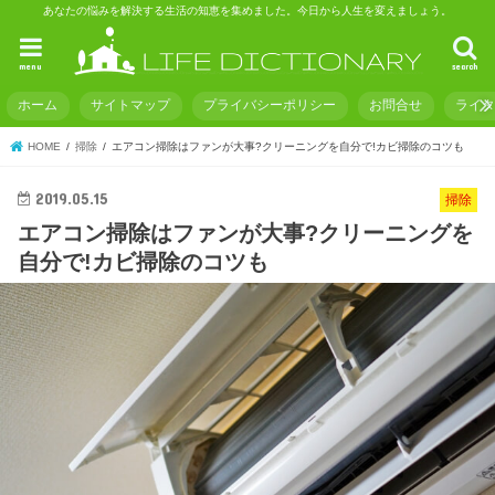
あなたの悩みを解決する生活の知恵を集めました。今日から人生を変えましょう。
menu
search
ホーム
サイトマップ
プライバシーポリシー
お問合せ
ライ
HOME
掃除
エアコン掃除はファンが大事?クリーニングを自分で!カビ掃除のコツも
2019.05.15
掃除
エアコン掃除はファンが大事?クリーニングを
自分で!カビ掃除のコツも