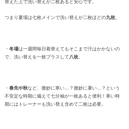
替えた上で洗い替えが二枚あると安心です。
つまり夏場は七枚メインで洗い替えが二枚ほどの
九枚
。
・
冬場
は一週間毎日着替えてもそこまで汗はかかないの
で、洗い替えを一枚プラスして
八枚
。
・
春先や秋
など、微妙に寒い…？微妙に暑い…？という
不安定な時期に備えて七分袖が一枚あると便利！寒い時
期にはトレーナーも洗い替え含めて二枚は必要。