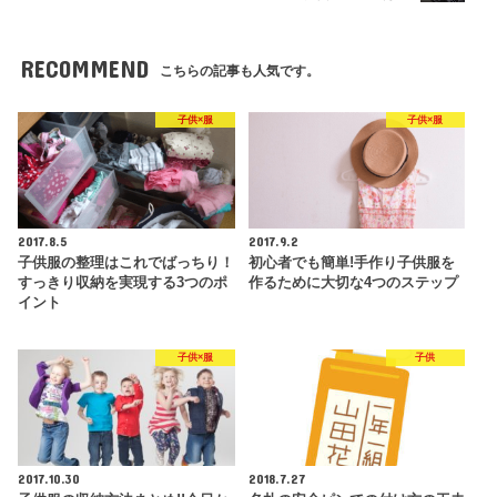
RECOMMEND
こちらの記事も人気です。
子供×服
子供×服
2017.8.5
2017.9.2
子供服の整理はこれでばっちり！
初心者でも簡単!手作り子供服を
すっきり収納を実現する3つのポ
作るために大切な4つのステップ
イント
子供×服
子供
2017.10.30
2018.7.27