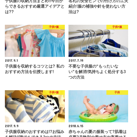
子供服の収納方法まとめ!!今日か
名札の安全ピンでの付け方の工夫
らできるおすすめ厳選アイデアと
紹介!服の補強や針を使わない方
は??
法は?
子供×服
子供×服
2017.9.1
2017.7.19
子供服を収納するコツとは? 私の
不要な子供服の“もったいな
おすすめ方法を伝授します!
い”を解消!気持ちよく処分する3
つの方法
子供×服
子供
2017.9.9
2018.6.15
子供服収納のおすすめは!?お悩み
赤ちゃんの夏の服装って?肌着は