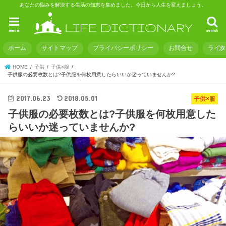
あなたの悩みを解決する生活の知恵を集めました。今日から人生を変えましょう。
menu
search
ホーム
サイトマップ
プライバシーポリシー
お問合せ
ライ
HOME
子供
子供×服
子供服の必要枚数とは?子供服を何枚用意したらいいか迷っていませんか?
2017.06.23
2018.05.01
子供×服
子供服の必要枚数とは?子供服を何枚用意した
らいいか迷っていませんか?