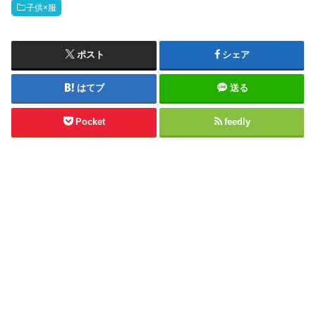
子供×服
ポスト
シェア
はてブ
送る
Pocket
feedly