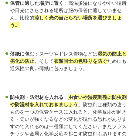
保管に適した場所に置く
：高温多湿になりやすい場所
や日光にさらされる場所は服の保管に適していませ
ん。比較的
涼しく光の当たらない場所を選びましょ
う。
薄紙に包む
：スーツやドレス着物などは
湿気の防止と
劣化の防止
。そして
衣類同士の色移りを防ぐ
ためにも
通気性の良い薄紙に包みましょう。
防虫剤・防湿材を入れる
：
虫食いや湿度調整に防虫剤
や防湿材を入れておきましょう
。防虫剤は種類の違う
ものを一つの保管ケースに入れると、化学反応が起き
る・匂いが強くなるなどの変化が現れる恐れがありま
すので入れるのは一種類にしてください。またプラス
チックや金属と化学反応を起こす防虫剤もありますの