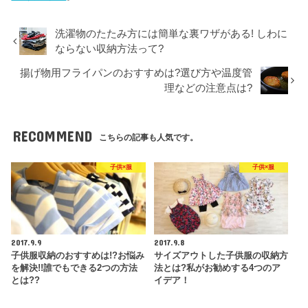
洗濯物のたたみ方には簡単な裏ワザがある! しわに
ならない収納方法って?
揚げ物用フライパンのおすすめは?選び方や温度管
理などの注意点は?
RECOMMEND
こちらの記事も人気です。
子供×服
子供×服
2017.9.9
2017.9.8
子供服収納のおすすめは!?お悩み
サイズアウトした子供服の収納方
を解決!!誰でもできる2つの方法
法とは?私がお勧めする4つのア
とは??
イデア！