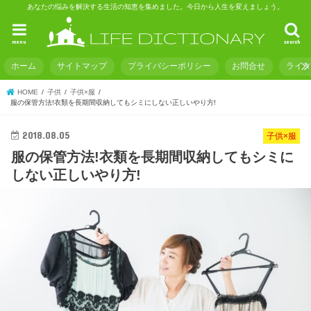
あなたの悩みを解決する生活の知恵を集めました。今日から人生を変えましょう。
menu
search
ホーム
サイトマップ
プライバシーポリシー
お問合せ
ライ
HOME
子供
子供×服
服の保管方法!衣類を長期間収納してもシミにしない正しいやり方!
2018.08.05
子供×服
服の保管方法!衣類を長期間収納してもシミに
しない正しいやり方!