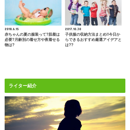
2018.6.15
2017.10.30
赤ちゃんの夏の服装って?肌着は
子供服の収納方法まとめ!!今日か
必要?月齢別の着せ方や夜着せる
らできるおすすめ厳選アイデアと
物は?
は??
ライター紹介