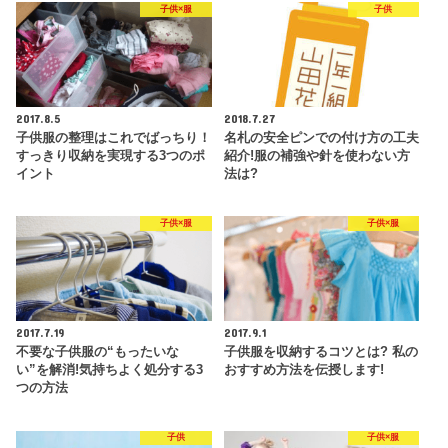
子供×服
子供
2017.8.5
2018.7.27
子供服の整理はこれでばっちり！
名札の安全ピンでの付け方の工夫
すっきり収納を実現する3つのポ
紹介!服の補強や針を使わない方
イント
法は?
子供×服
子供×服
2017.7.19
2017.9.1
不要な子供服の“もったいな
子供服を収納するコツとは? 私の
い”を解消!気持ちよく処分する3
おすすめ方法を伝授します!
つの方法
子供
子供×服