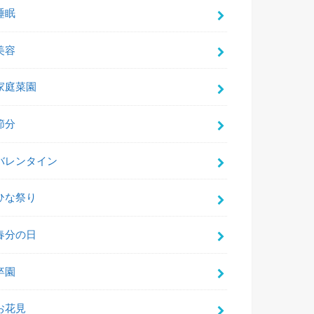
睡眠
美容
家庭菜園
節分
バレンタイン
ひな祭り
春分の日
卒園
お花見