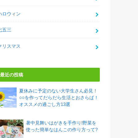
ハロウィン
七五三
クリスマス
最近の投稿
夏休みに予定のない大学生さん必見！
○○を作ってだらだら生活とおさらば！
オススメの過ごし方13選
暑中見舞いはがきを手作り!野菜を
使った簡単なはんこの作り方って?