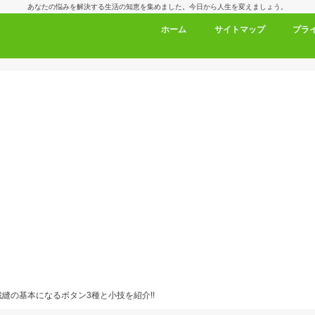
あなたの悩みを解決する生活の知恵を集めました。今日から人生を変えましょう。
ホーム
サイトマップ
プラ
裁縫の基本になるボタン3種と小技を紹介!!