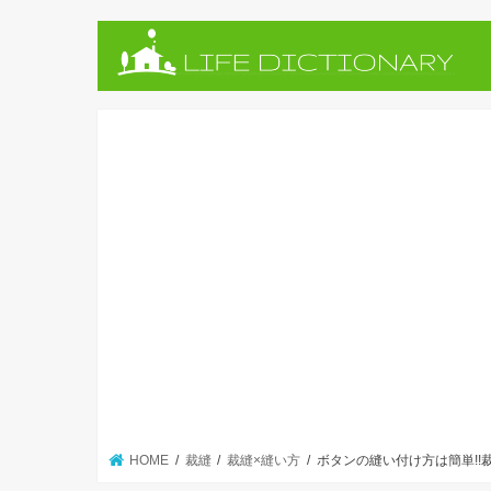
HOME
裁縫
裁縫×縫い方
ボタンの縫い付け方は簡単!!