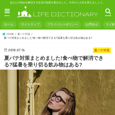
あなたの悩みを解決する生活の知恵を集めました。今日から人生を変えましょう。
menu
search
ホーム
サイトマップ
プライバシーポリシー
お問合せ
ライ
HOME
夏バテ対策
夏バテ対策まとめました!食べ物で解消できる?猛暑を乗り切る飲み物はある?
2018.07.16
夏バテ対策
夏バテ対策まとめました!食べ物で解消でき
る?猛暑を乗り切る飲み物はある?