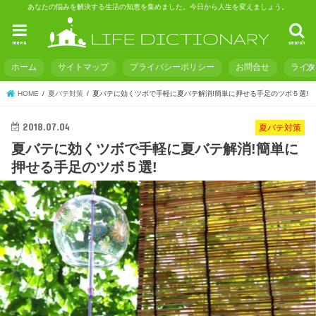
あなたの悩みを解決する生活の知恵を集めました。今日から人生を変えましょう。
menu
search
ホーム
サイトマップ
プライバシーポリシー
お問合せ
ライ
HOME
夏バテ対策
夏バテに効くツボで手軽に夏バテ解消!簡単に押せる手足のツボ５選!
2018.07.04
夏バテ対策
夏バテに効くツボで手軽に夏バテ解消!簡単に
押せる手足のツボ５選!