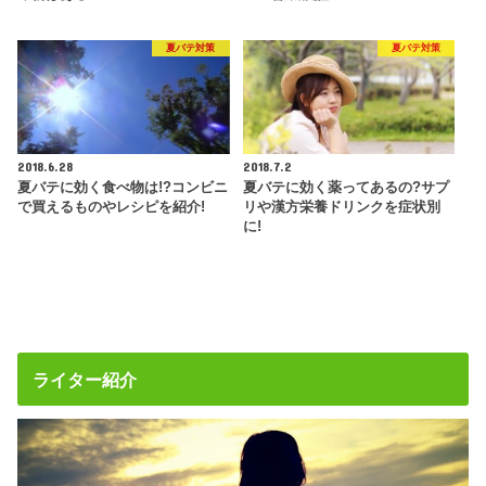
夏バテ対策
夏バテ対策
2018.6.28
2018.7.2
夏バテに効く食べ物は!?コンビニ
夏バテに効く薬ってあるの?サプ
で買えるものやレシピを紹介!
リや漢方栄養ドリンクを症状別
に!
ライター紹介