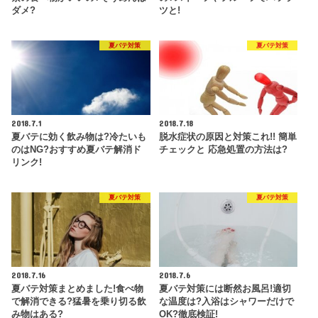
ダメ?
ツと!
夏バテ対策
夏バテ対策
2018.7.1
2018.7.18
夏バテに効く飲み物は?冷たいも
脱水症状の原因と対策これ!! 簡単
のはNG?おすすめ夏バテ解消ド
チェックと 応急処置の方法は?
リンク!
夏バテ対策
夏バテ対策
2018.7.16
2018.7.6
夏バテ対策まとめました!食べ物
夏バテ対策には断然お風呂!適切
で解消できる?猛暑を乗り切る飲
な温度は?入浴はシャワーだけで
み物はある?
OK?徹底検証!