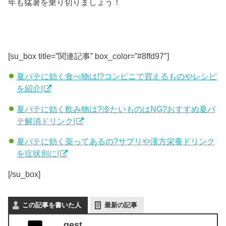
年も猛暑を乗り切りましょう！
[su_box title=”関連記事” box_color=”#8ffd97″]
夏バテに効く食べ物は!?コンビニで買えるものやレシピ
を紹介!
夏バテに効く飲み物は?冷たいものはNG?おすすめ夏バ
テ解消ドリンク!
夏バテに効く薬ってあるの?サプリや漢方栄養ドリンク
を症状別に!
[/su_box]
この記事を書いた人
最新の記事
gest