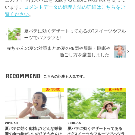
います。
コメントデータの処理方法の詳細はこちらをご
覧ください
。
夏バテに効くデザートってあるの?スイーツやフル
ーツでハツラツと!
赤ちゃんの夏の対策まとめ夏の布団や服装・睡眠や
過ごし方を厳選しました!
RECOMMEND
こちらの記事も人気です。
夏バテ対策
夏バテ対策
2018.7.8
2018.7.5
夏バテに効く食材は?どんな栄養
夏バテに効くデザートってある
素の食べ物がいいの?そうめんは
の?スイーツやフルーツでハツラ