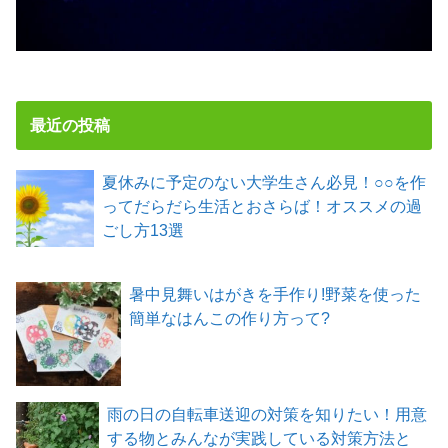
最近の投稿
夏休みに予定のない大学生さん必見！○○を作
ってだらだら生活とおさらば！オススメの過
ごし方13選
暑中見舞いはがきを手作り!野菜を使った
簡単なはんこの作り方って?
雨の日の自転車送迎の対策を知りたい！用意
する物とみんなが実践している対策方法と