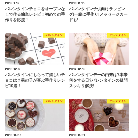
2019.1.16
2018.11.15
バレンタインチョコをオーブンな
バレンタイン子供向けラッピン
しで作る簡単レシピ！初めての手
グ!一緒に手作り!メッセージカー
作りを応援！
ドも!
バレンタイン
バレンタイン
2018.12.5
2017.12.19
バレンタインにもらって嬉しいチ
バレンタインデーの由来は?本来
ョコは？男の子が喜ぶ手作りレシ
何をする日?バレンタインの疑問
ピ10選！
スッキリ解決!
バレンタイン
バレンタイン
2018.11.25
2018.11.21