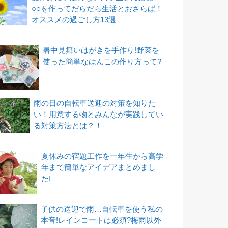
○○を作ってだらだら生活とおさらば！
オススメの過ごし方13選
暑中見舞いはがきを手作り!野菜を
使った簡単なはんこの作り方って?
雨の日の自転車送迎の対策を知りた
い！用意する物とみんなが実践してい
る対策方法とは？！
夏休みの宿題工作を一年生から高学
年まで簡単なアイデアまとめまし
た!
子供の送迎で雨…自転車を使う私の
本音!レインコートは必須?梅雨以外