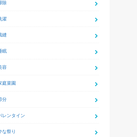
掃除
洗濯
裁縫
睡眠
美容
家庭菜園
節分
バレンタイン
ひな祭り