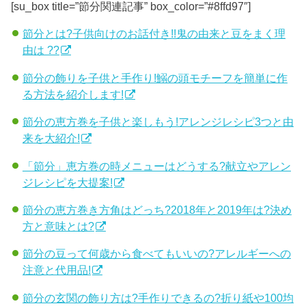
[su_box title=”節分関連記事” box_color=”#8ffd97″]
節分とは?子供向けのお話付き!!鬼の由来と豆をまく理
由は ??
節分の飾りを子供と手作り!鰯の頭モチーフを簡単に作
る方法を紹介します!
節分の恵方巻を子供と楽しもう!アレンジレシピ3つと由
来を大紹介!
「節分」恵方巻の時メニューはどうする?献立やアレン
ジレシピを大提案!
節分の恵方巻き方角はどっち?2018年と2019年は?決め
方と意味とは?
節分の豆って何歳から食べてもいいの?アレルギーへの
注意と代用品!
節分の玄関の飾り方は?手作りできるの?折り紙や100均