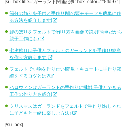
[su_box title=”ガーランド関連記事” box_color=”#8ffd97″]
節分の飾りを子供と手作り!鰯の頭モチーフを簡単に作
る方法を紹介します!
鯉のぼりをフェルトで!作り方を画像で説明!簡単だから
親子工作にも♪
七夕飾りは子供とフェルトのガーランドを手作り!簡単
な作り方教えます!
フェルトで小物を作りたい!簡単・キュートに手作り裁
縫をするコツとは?
ハロウィンはガーランドの手作りに挑戦!子供とできる
工作の作り方も紹介!
クリスマスはガーランドをフェルトで手作り!おしゃれ
に子どもと一緒に楽しむ方法♪
[/su_box]