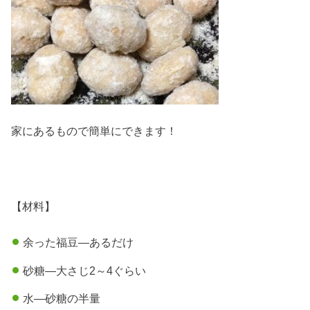
家にあるもので簡単にできます！
【材料】
余った福豆—あるだけ
砂糖—大さじ2～4ぐらい
水—砂糖の半量