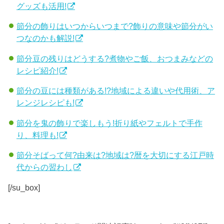
グッズも活用!
節分の飾りはいつからいつまで?飾りの意味や節分がい
つなのかも解説!
節分豆の残りはどうする?煮物やご飯、おつまみなどの
レシピ紹介!
節分の豆には種類がある!?地域による違いや代用術、ア
レンジレシピも!
節分を鬼の飾りで楽しもう!折り紙やフェルトで手作
り、料理も!
節分そばって何?由来は?地域は?暦を大切にする江戸時
代からの習わし
[/su_box]