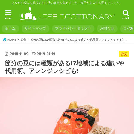
あなたの悩みを解決する生活の知恵を集めました。今日から人生を変えましょう。
menu
search
ホーム
サイトマップ
プライバシーポリシー
お問合せ
ライ
HOME
節分
節分の豆には種類がある!?地域による違いや代用術、アレンジレシピも!
2018.11.09
2019.01.19
節分
節分の豆には種類がある!?地域による違いや
代用術、アレンジレシピも!