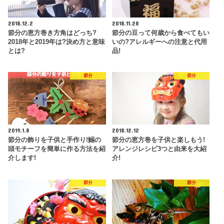
2018.12.2
2018.11.28
節分の恵方巻き方角はどっち?
節分の豆って何歳から食べてもい
2018年と2019年は?決め方と意味
いの?アレルギーへの注意と代用
とは?
品!
節分
節分
2019.1.8
2018.12.12
節分の飾りを子供と手作り!鰯の
節分の恵方巻を子供と楽しもう!
頭モチーフを簡単に作る方法を紹
アレンジレシピ3つと由来を大紹
介します!
介!
節分
節分